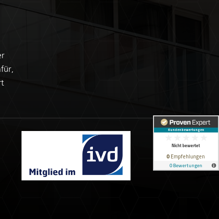
er
für,
rt